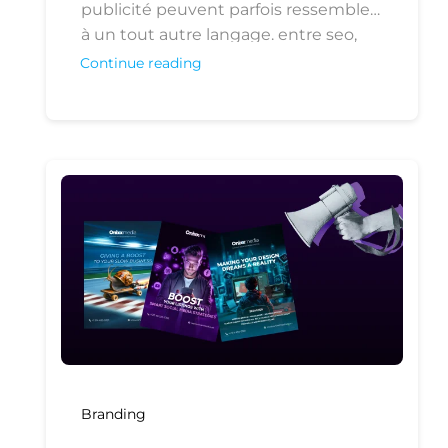
publicité peuvent parfois ressembler
à un tout autre langage. entre seo,
ppc et e-commerce, les experts
Continue reading
utilisent des mots-clés et des
acronymes comme s’ils étaient
évidents pour tous. pas de panique !
ce guide est conçu pour démystifier
ces termes et les expliquer de
manière claire et accessible. que vous
cherchiez à comprendre les
publicités payantes sur facebook ou à
découvrir ce que signifie le "seo", ce
guide est fait pour vous.
Branding